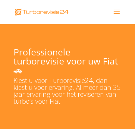
Professionele
turborevisie voor uw Fiat
🚗
Kiest u voor Turborevisie24, dan
kiest u voor ervaring. Al meer dan 35
jaar ervaring voor het reviseren van
turbo’s voor Fiat.