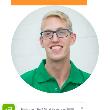
Hulp nodig? Stel je vraag👋🏼