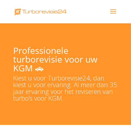
Professionele
turborevisie voor uw
KGM 🚗
Kiest u voor Turborevisie24, dan
kiest u voor ervaring. Al meer dan 35
jaar ervaring voor het reviseren van
turbo’s voor KGM.