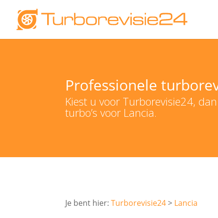
Professionele turborev
Kiest u voor Turborevisie24, dan
turbo’s voor Lancia.
Turborevisie24
Lancia