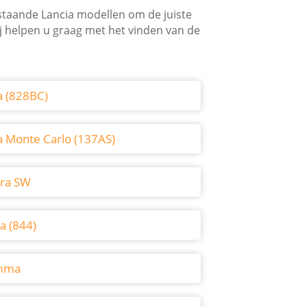
rstaande Lancia modellen om de juiste
j helpen u graag met het vinden van de
a (828BC)
a Monte Carlo (137AS)
ra SW
a (844)
mma