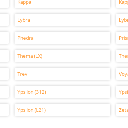
Kappa
Kap
Lybra
Lyb
Phedra
Pri
Thema (LX)
The
Trevi
Voy
Ypsilon (312)
Ypsi
Ypsilon (L21)
Zet