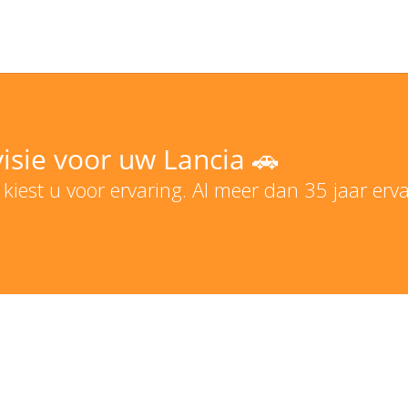
isie voor uw Lancia 🚗
 kiest u voor ervaring. Al meer dan 35 jaar erv