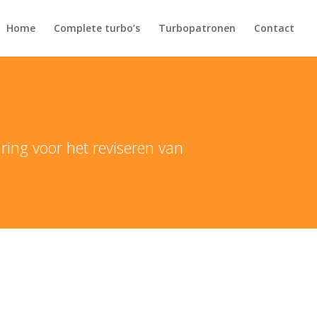
Home
Complete turbo’s
Turbopatronen
Contact
aring voor het reviseren van