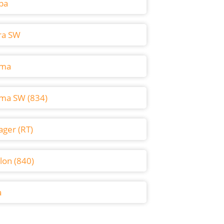
pa
ra SW
sma
ma SW (834)
ager (RT)
lon (840)
a