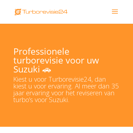
Professionele
turborevisie voor uw
Suzuki 🚗
Kiest u voor Turborevisie24, dan
kiest u voor ervaring. Al meer dan 35
jaar ervaring voor het reviseren van
turbo’s voor Suzuki.