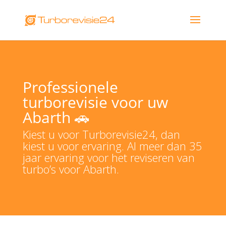
Professionele
turborevisie voor uw
Abarth 🚗
Kiest u voor Turborevisie24, dan
kiest u voor ervaring. Al meer dan 35
jaar ervaring voor het reviseren van
turbo’s voor Abarth.