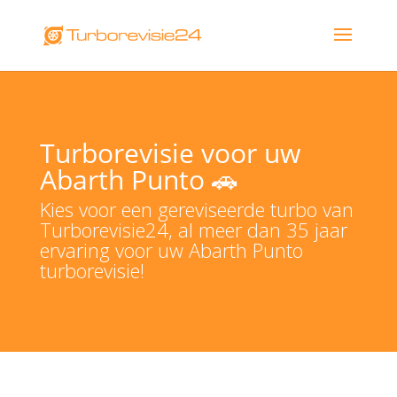
Turborevisie voor uw
Abarth Punto 🚗
Kies voor een gereviseerde turbo van
Turborevisie24, al meer dan 35 jaar
ervaring voor uw Abarth Punto
turborevisie!